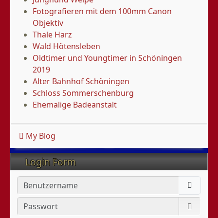
Fotografieren mit dem 100mm Canon
Objektiv
Thale Harz
Wald Hötensleben
Oldtimer und Youngtimer in Schöningen
2019
Alter Bahnhof Schöningen
Schloss Sommerschenburg
Ehemalige Badeanstalt
My Blog
Login Form
Benutzername
Passwort
Passwo