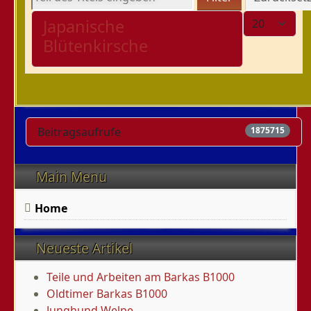
Anzeige #
Japanische
Blütenkirsche
Beitragsaufrufe
1875715
Main Menu
Home
Neueste Artikel
Teile und Arbeiten am Barkas B1000
Oldtimer Barkas B1000
Junghund Welpe