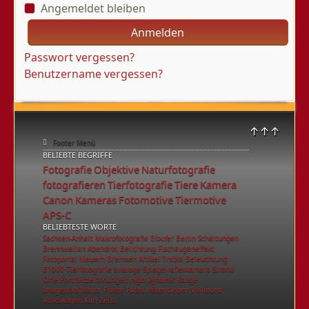
Angemeldet bleiben
Anmelden
Passwort vergessen?
Benutzername vergessen?
↑↑↑
Footer Menü
BELIEBTE BEGRIFFE
Fotografie
Objektive
Naturfotografie
fotografieren
Tierfotografie
Tiere
Kamera
Canon
Kameras
Fotomotive
Tiermotive
APS-C
BELIEBTESTE WORTE
Sachsen-Anhalt
Makrofotografie
Elbufer
Berlin
Schaltungen
Brennweiten
Abendrot
Belichtung
Fischaugeneffekt
Fotoportal
Mauern
Bremsen
Artikel
Trabbi
Beleuchtung
B1000
Tierfotografie
analoge
Spiegelreflexkamera
Strand
Orte
Portraitzeichnungen
High Dynamic Range
Imagestabilisator
Flüsse
Fuchs
Hötensleben
Vollmond
Volkswagen
Karl Zeiss