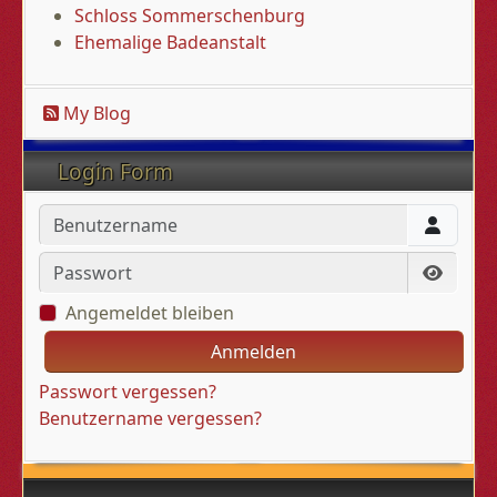
Schloss Sommerschenburg
Ehemalige Badeanstalt
My Blog
Login Form
Benutzername
Passwort
Passwo
Angemeldet bleiben
Anmelden
Passwort vergessen?
Benutzername vergessen?