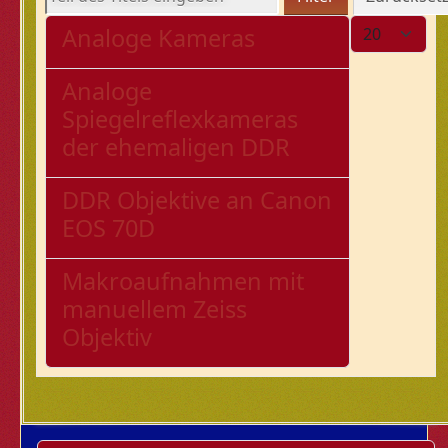
Anzeige #
Analoge Kameras
Analoge
Spiegelreflexkameras
der ehemaligen DDR
DDR Objektive an Canon
EOS 70D
Makroaufnahmen mit
manuellem Zeiss
Objektiv