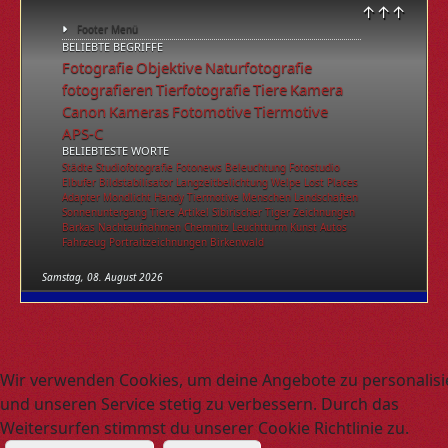
↑↑↑
Footer Menü
BELIEBTE BEGRIFFE
Fotografie
Objektive
Naturfotografie
fotografieren
Tierfotografie
Tiere
Kamera
Canon
Kameras
Fotomotive
Tiermotive
APS-C
BELIEBTESTE WORTE
Städte
Studiofotografie
Fotonews
Beleuchtung
Fotostudio
Elbufer
Bildstabilisator
Langzeitbelichtung
Welpe
Lost Places
Adapter
Mondlicht
Handy
Tiermotive
Menschen
Landschaften
Sonnenuntergang
Tiere
Artikel
Sibirischer Tiger
Zeichnungen
Barkas
Nachtaufnahmen
Chemnitz
Leuchtturm
Kunst
Autos
Fahrzeug
Portraitzeichnungen
Birkenwald
Samstag, 08. August 2026
Wir verwenden Cookies, um deine Angebote zu personalisi
und unseren Service stetig zu verbessern. Durch das
Weitersurfen stimmst du unserer Cookie Richtlinie zu.