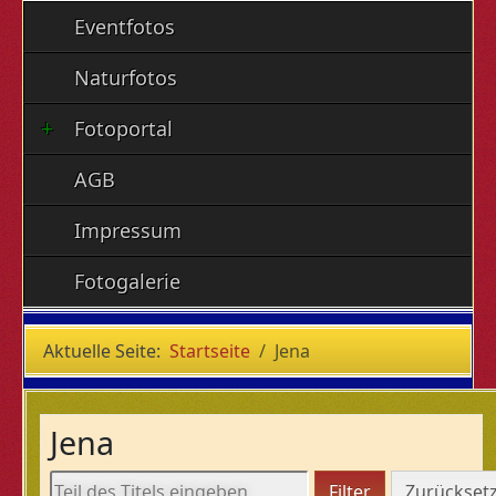
Eventfotos
Naturfotos
Fotoportal
AGB
Impressum
Fotogalerie
Aktuelle Seite:
Startseite
Jena
Jena
Teil des Titels eingeben
Filter
Zurückset