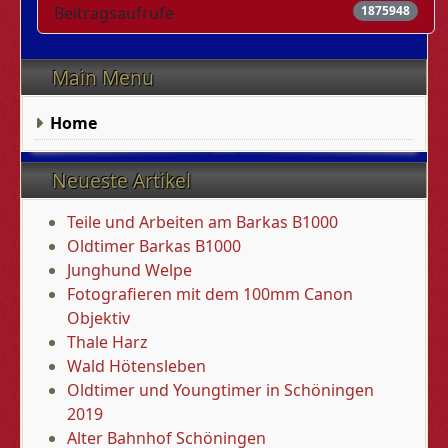
Beitragsaufrufe
1875948
Main Menu
Home
Neueste Artikel
Teile und Arbeiten am Barkas B1000
Oldtimer Barkas B1000
Junghund Welpe
Fotografieren mit dem 100mm Canon
Objektiv
Thale Harz
Wald Hötensleben
Oldtimer und Youngtimer in Schöningen
2019
Alter Bahnhof Schöningen