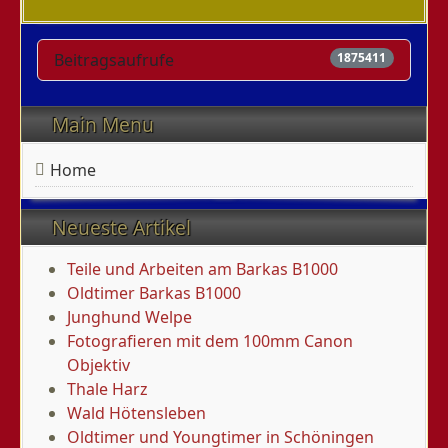
Beitragsaufrufe
1875411
Main Menu
Home
Neueste Artikel
Teile und Arbeiten am Barkas B1000
Oldtimer Barkas B1000
Junghund Welpe
Fotografieren mit dem 100mm Canon
Objektiv
Thale Harz
Wald Hötensleben
Oldtimer und Youngtimer in Schöningen