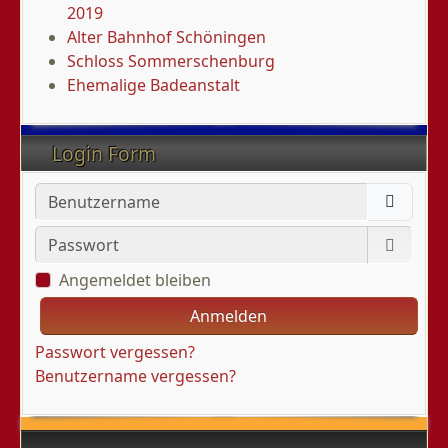
2019
Alter Bahnhof Schöningen
Schloss Sommerschenburg
Ehemalige Badeanstalt
Login Form
Benutzername
Passwort
Passwo
Angemeldet bleiben
Anmelden
Passwort vergessen?
Benutzername vergessen?