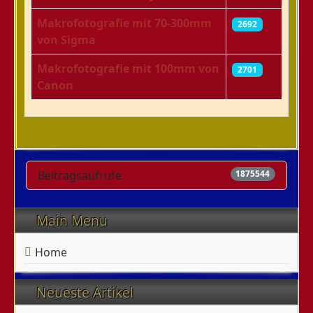
Makrofotografie mit 70-300mm
2692
von Sigma
Makrofotografie mit 100mm von
2701
Canon
Beiträge
Beitragsaufrufe
1875544
Main Menu
Home
Neueste Artikel