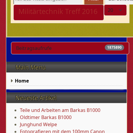
Anzeige #
Militärtechnik Treff 2016
Beitragsaufrufe
1875890
Main Menu
Home
Neueste Artikel
Teile und Arbeiten am Barkas B1000
Oldtimer Barkas B1000
Junghund Welpe
Fotografieren mit dem 100mm Canon