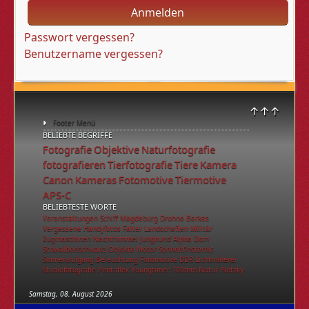
Anmelden
Passwort vergessen?
Benutzername vergessen?
↑↑↑
Footer Menü
BELIEBTE BEGRIFFE
Fotografie
Objektive
Naturfotografie
fotografieren
Tierfotografie
Tiere
Kamera
Canon
Kameras
Fotomotive
Tiermotive
APS-C
BELIEBTESTE WORTE
Veranstaltungen
Schiff
Magdeburg
Drohne
Barkas
Vergessene
Handyfotos
Falter
Landschaften
Militär
Zugmaschinen
Nachthimmel
Junghund
Alpha
Dom
Schwalbenschwanz
Objekte
Motor
Sonnenfinsternis
Sonnenaufgang
Beleuchtung
Fotomotive
DDR
Lichtmalerei
Studiofotografie
Pentaflex
Youngtimer
100mm
Natur
Plötzky
Samstag, 08. August 2026