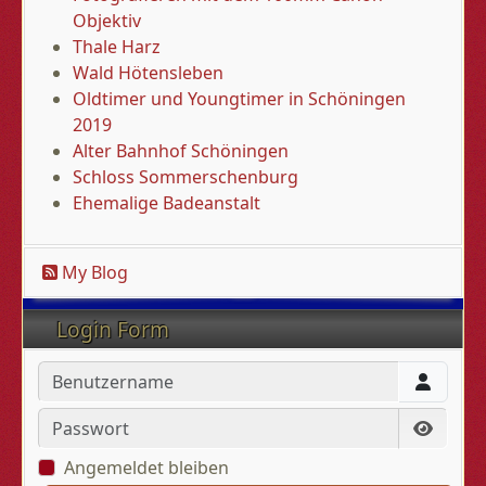
Objektiv
Thale Harz
Wald Hötensleben
Oldtimer und Youngtimer in Schöningen
2019
Alter Bahnhof Schöningen
Schloss Sommerschenburg
Ehemalige Badeanstalt
My Blog
Login Form
Benutzername
Passwort
Passwo
Angemeldet bleiben