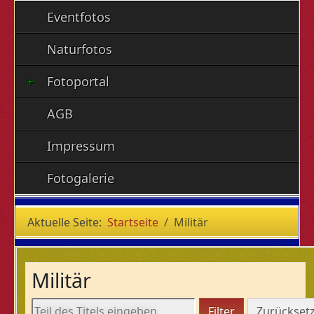
Eventfotos
Naturfotos
Fotoportal
AGB
Impressum
Fotogalerie
Aktuelle Seite:
Startseite
Militär
Militär
Teil des Titels eingeben
Filter
Zurückset