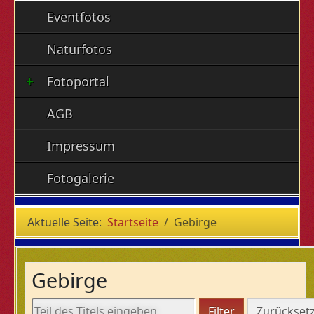
Eventfotos
Naturfotos
Fotoportal
AGB
Impressum
Fotogalerie
Aktuelle Seite:
Startseite
Gebirge
Gebirge
Teil des Titels eingeben
Filter
Zurückset