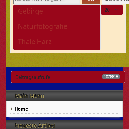
Anzeige #
Gebirge
Naturfotografie
Thale Harz
Beitragsaufrufe
1875516
Main Menu
Home
Neueste Artikel